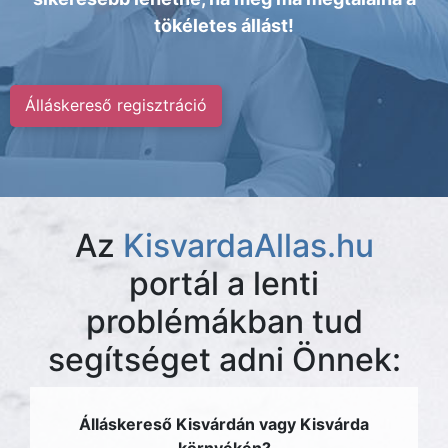
tökéletes állást!
Álláskereső regisztráció
Az
KisvardaAllas.hu
portál a lenti
problémákban tud
segítséget adni Önnek:
Álláskereső Kisvárdán vagy Kisvárda