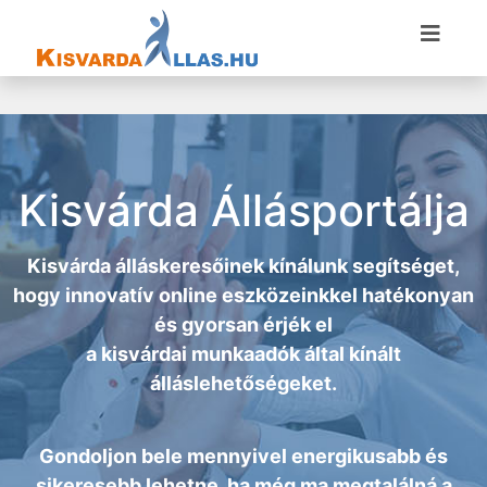
Kisvárda Állásportálja
Kisvárda álláskeresőinek kínálunk segítséget,
hogy innovatív online eszközeinkkel hatékonyan
és gyorsan érjék el
a
kisvárdai munkaadók
által kínált
álláslehetőségeket.
Gondoljon bele mennyivel energikusabb és
sikeresebb lehetne, ha még ma megtalálná a