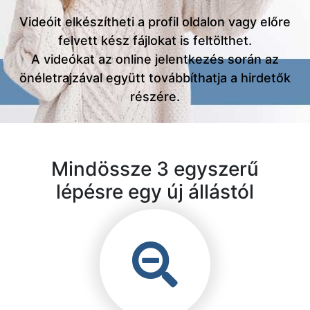
Videóit elkészítheti a profil oldalon vagy előre
felvett kész fájlokat is feltölthet.
A videókat az online jelentkezés során az
önéletrajzával együtt továbbíthatja a hirdetők
részére.
Mindössze 3 egyszerű
lépésre egy új állástól