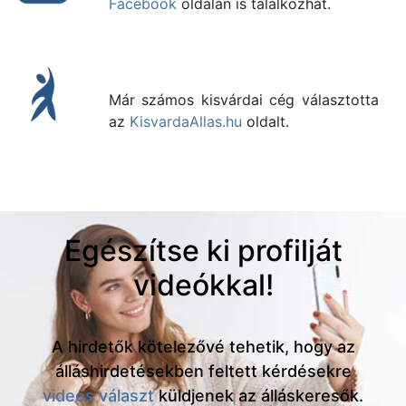
Facebook
oldalán is találkozhat.
Már számos kisvárdai cég választotta
az
KisvardaAllas.hu
oldalt.
Egészítse ki profilját
videókkal!
A hirdetők kötelezővé tehetik, hogy az
álláshirdetésekben feltett kérdésekre
videós választ
küldjenek az álláskeresők.