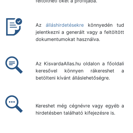
feltöltheti őket a profiljába.
Az
álláshirdetésekre
könnyedén tud
jelentkezni a generált vagy a feltöltött
dokumentumokat használva.
Az KisvardaAllas.hu oldalon a főoldali
keresővel könnyen rákereshet a
betölteni kívánt álláslehetőségre.
Kereshet még cégnévre vagy egyéb a
hirdetésben található kifejezésre is.