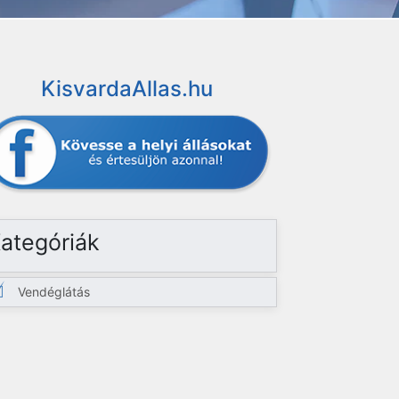
KisvardaAllas.hu
ategóriák
Vendéglátás