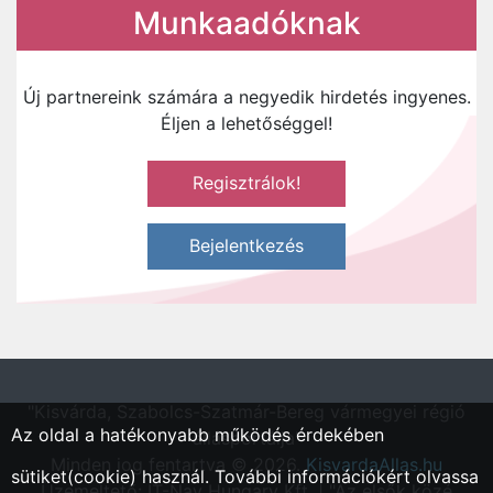
Munkaadóknak
Új partnereink számára a negyedik hirdetés ingyenes.
Éljen a lehetőséggel!
Regisztrálok!
Bejelentkezés
"Kisvárda, Szabolcs-Szatmár-Bereg vármegyei régió
Az oldal a hatékonyabb működés érdekében
állásportálja"
Minden jog fentartva © 2026.
KisvardaAllas.hu
sütiket(cookie) használ. További információkért olvassa
Üzemeltető: IT-Nav Hungary Kft. | "Az elsők közé