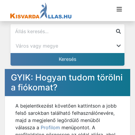
GYIK: Hogyan tudom törölni
a fiókomat?
A bejelentkezést követően kattintson a jobb
felső sarokban található felhasználónevére,
majd a megjelenő legördülő menüből
válassza a
Profilom
menüpontot. A
profiloldalon görgessen az oldal aljára, ahol