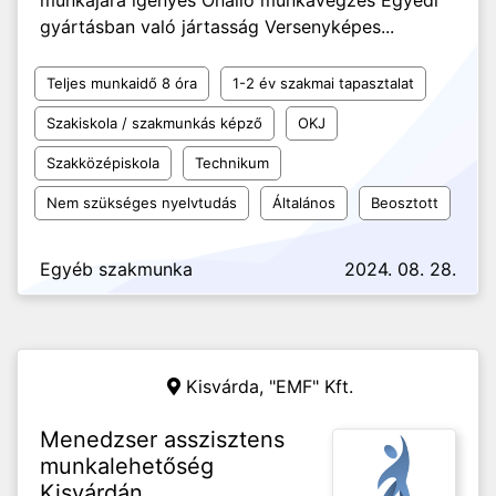
munkájára igényes Önálló munkavégzés Egyedi
gyártásban való jártasság Versenyképes...
Teljes munkaidő 8 óra
1-2 év szakmai tapasztalat
Szakiskola / szakmunkás képző
OKJ
Szakközépiskola
Technikum
Nem szükséges nyelvtudás
Általános
Beosztott
Egyéb szakmunka
2024. 08. 28.
Kisvárda,
"EMF" Kft.
Menedzser asszisztens
munkalehetőség
Kisvárdán