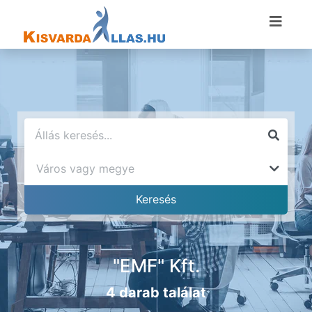
"EMF" Kft.
4 darab találat