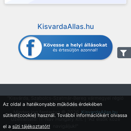
KisvardaAllas.hu
"Kisvárda, Szabolcs-Szatmár-Bereg vármegyei régió
Az oldal a hatékonyabb működés érdekében
állásportálja"
Minden jog fentartva © 2026.
KisvardaAllas.hu
sütiket(cookie) használ. További információkért olvassa
Üzemeltető: IT-Nav Hungary Kft. | "Az elsők közé
navigáljuk!"
el a
süti tájékoztatót!